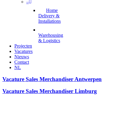
–
Home
Delivery &
Installations
Warehousing
& Logistics
Projecten
Vacatures
Nieuws
Contact
NL
Vacature
Vacature
Sales Merchandiser Antwerpen
Sales
Merchandiser
Vacature
Vacature
Sales Merchandiser Limburg
Antwerpen
Sales
Merchandiser
Limburg