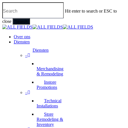
Skip
to
Hit enter to search or ESC to
main
content
close
Search
Close
Search
Menu
Over ons
Diensten
Diensten
–
Merchandising
& Remodeling
Instore
Promotions
–
Technical
Installations
Store
Remodeling &
Inventory